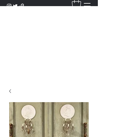
DANTAN
Bienvenue Dans Notre Galerie,
Découvrez Nos Antiquités et
Objets d'Art.