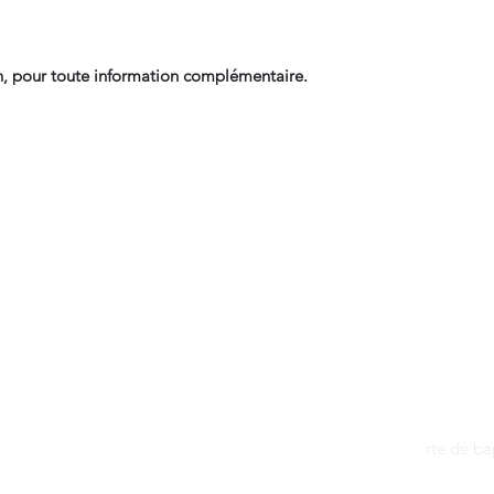
, pour toute information complémentaire.
Contact
dantan@sfr.fr
rte de b
06.81.50.13.37