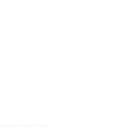
Adresse
apaume,achicourt,France