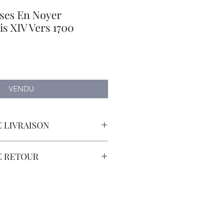
ises En Noyer
s XIV Vers 1700
VENDU
 LIVRAISON
orteur avec Assurance.
E RETOUR
sont à la Charge du Client.