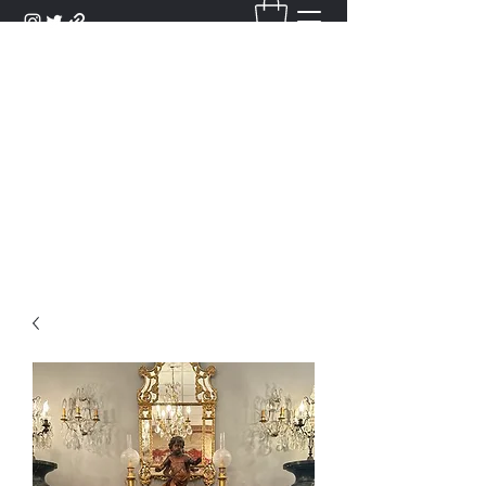
DANTAN
Bienvenue Dans Notre Galerie,
Découvrez Nos Antiquités et
Objets d'Art.