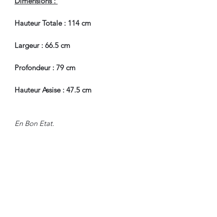
Dimensions :
Hauteur Totale : 114 cm
Largeur : 66.5 cm
Profondeur : 79 cm
Hauteur Assise : 47.5 cm
En Bon Etat.
Nous sommes à Votre Disposition,
pour toute information
complémentaire.
WWW.DANTAN.STORE