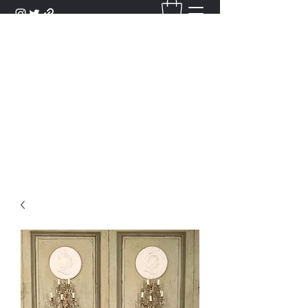
DANTAN
Bienvenue Dans Notre Galerie,
Découvrez Nos Antiquités et
Objets d'Art.