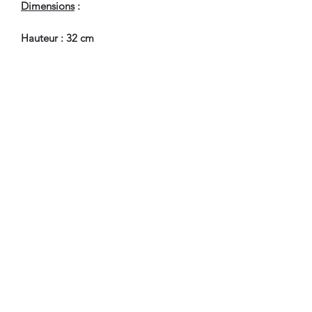
Dimensions
:
Hauteur : 32 cm
Largeur : 23 cm
En Bel Etat de Conservation, petites
usures et fissures.
Nous sommes à Votre Disposition,
pour toute information
complémentaire.
WWW.DANTAN.STORE
CONDITIONS DE LIVRAISON