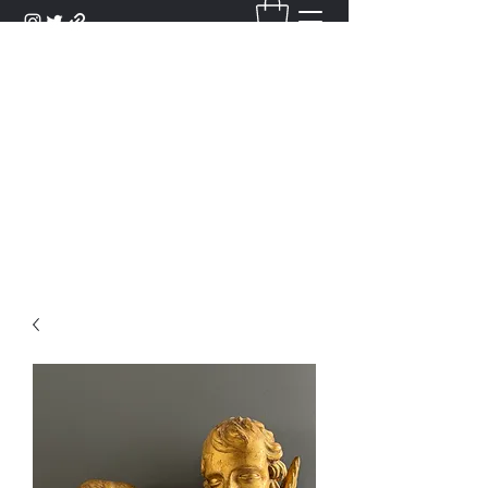
DANTAN
Bienvenue Dans Notre Galerie,
Découvrez Nos Antiquités et
Objets d'Art.