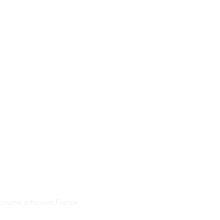
Adresse
apaume,achicourt,France