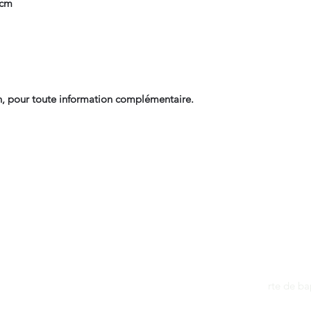
 cm
, pour toute information complémentaire.
Contact
dantan@sfr.fr
rte de b
06.81.50.13.37