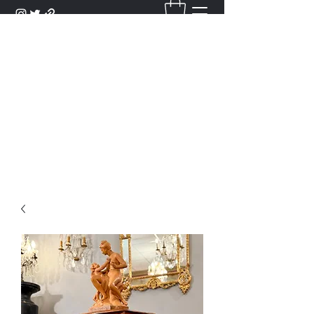
DANTAN
Bienvenue Dans Notre Galerie,
Découvrez Nos Antiquités et
Objets d'Art.