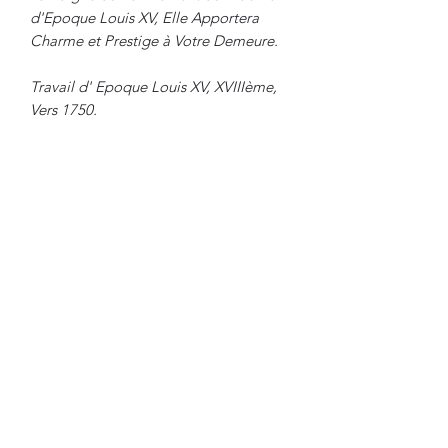
d'Epoque Louis XV, Elle Apportera
Charme et Prestige à Votre Demeure.
Travail d' Epoque Louis XV, XVIIIème,
Vers 1750.
Dimensions
:
Hauteur : 78 cm
Largeur : 51.5 cm
Profondeur : 35.5 cm
En Bel Etat de Conservation,
restauration d'usage et entretien .