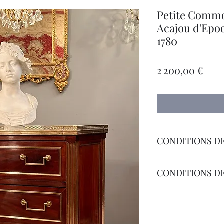
Petite Commo
Acajou d'Epo
1780
Prix
2 200,00 €
CONDITIONS DE
Livraison Par Transp
CONDITIONS D
Les Frais de Retour 