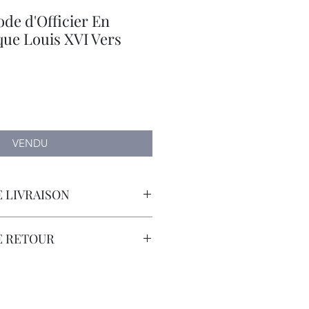
de d'Officier En
que Louis XVI Vers
VENDU
 LIVRAISON
orteur avec Assurance.
E RETOUR
sont à la Charge du Client.