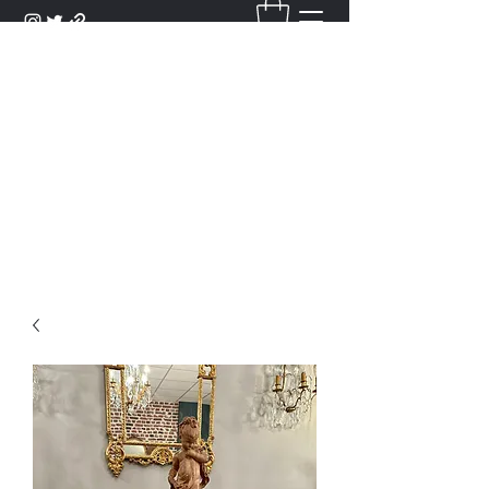
DANTAN
Bienvenue Dans Notre Galerie,
Découvrez Nos Antiquités et
Objets d'Art.