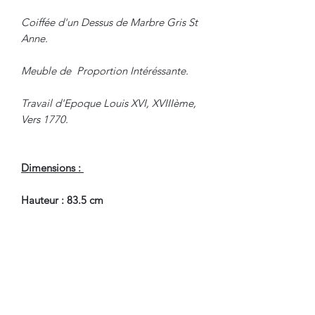
Coiffée d'un Dessus de Marbre Gris St
Anne.
Meuble de Proportion Intéréssante.
Travail d'Epoque Louis XVI, XVIIIème,
Vers 1770.
Dimensions :
Hauteur : 83.5 cm
Largeur : 64 cm
Profondeur : 37.5 cm
En Très Bel Etat de Conservation.