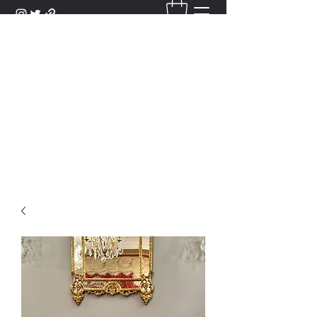
DANTAN
Bienvenue Dans Notre Galerie,
Découvrez Nos Antiquités et
Objets d'Art.