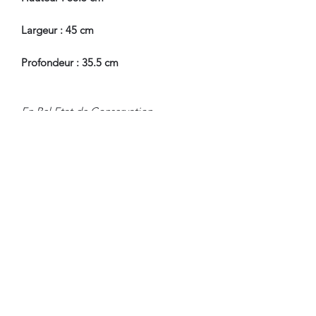
Largeur : 45 cm
Profondeur : 35.5 cm
En Bel Etat de Conservation.
Nous sommes à Votre Disposition,
pour toute information
complémentaire.
WWW.DANTAN.STORE