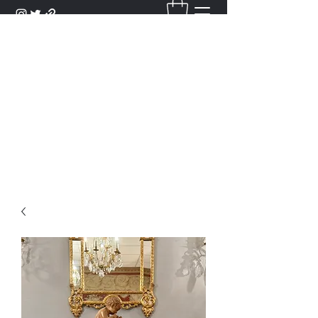
DANTAN
Bienvenue Dans Notre Galerie,
Découvrez Nos Antiquités et
Objets d'Art.