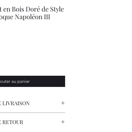
 en Bois Doré de Style
oque Napoléon III
outer au panier
 LIVRAISON
orteur avec Assurance..
E RETOUR