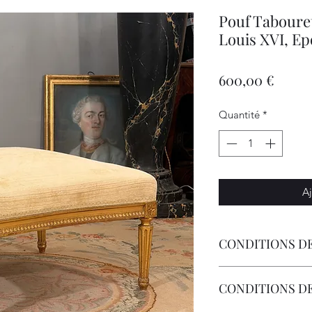
Pouf Tabouret
Louis XVI, Ep
Prix
600,00 €
Quantité
*
Aj
CONDITIONS DE
Livraison Par Transp
CONDITIONS D