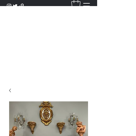
DANTAN
Bienvenue Dans Notre Galerie,
Découvrez Nos Antiquités et
Objets d'Art.