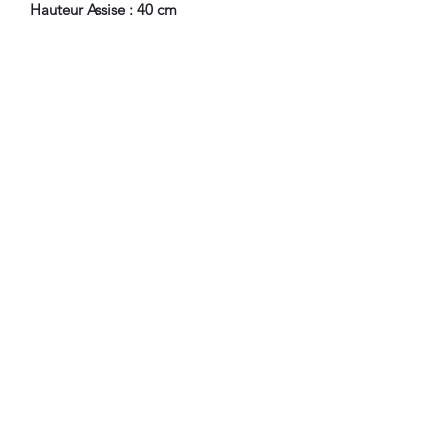
Hauteur Assise : 40 cm
Fauteuil 2
Hauteur : 86.5 cm
Largeur : 57 cm
Profondeur : 53 cm
Hauteur Assise : 39 cm
En Bel Etat de Conservation, Quelques
Sauts de Laque.
Pour tous renseignements, nous
contacter.