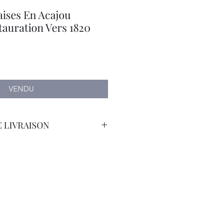
aises En Acajou
auration Vers 1820
VENDU
 LIVRAISON
orteur Avec Assurance.