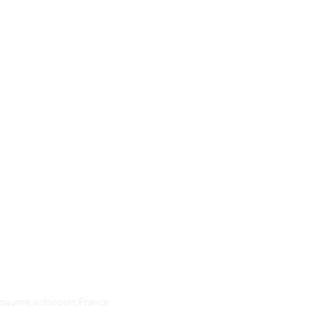
Adresse
apaume,achicourt,France