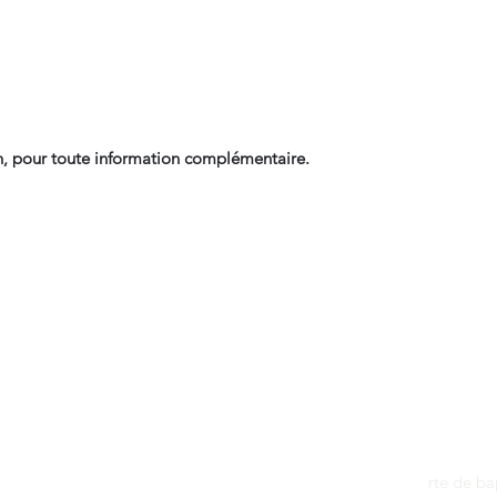
, pour toute information complémentaire.
Contact
dantan@sfr.fr
rte de b