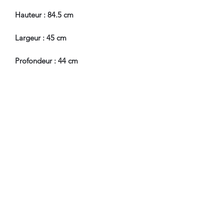
Hauteur : 84.5 cm
Largeur : 45 cm
Profondeur : 44 cm
Hauteur Assise : 44.5 cm
En Bel Etat de Conservation.
Nous sommes à Votre Disposition,
pour toute information
complémentaire.
WWW.DANTAN.STORE