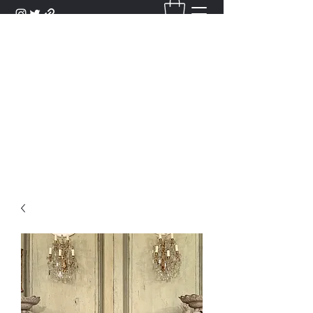
DANTAN
Bienvenue Dans Notre Galerie,
Découvrez Nos Antiquités et
Objets d'Art.