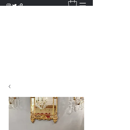
DANTAN
Bienvenue Dans Notre Galerie,
Découvrez Nos Antiquités et
Objets d'Art.