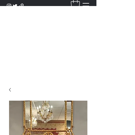
DANTAN
Bienvenue Dans Notre Galerie,
Découvrez Nos Antiquités et
Objets d'Art.